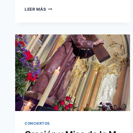
PROCESIÓN
LEER MÁS
DEL
SANTO
ENTIERRO
Y
CONCIERTO
EN
LA
ERMITA
DE
LAS
ANGUSTIAS
CONCIERTOS